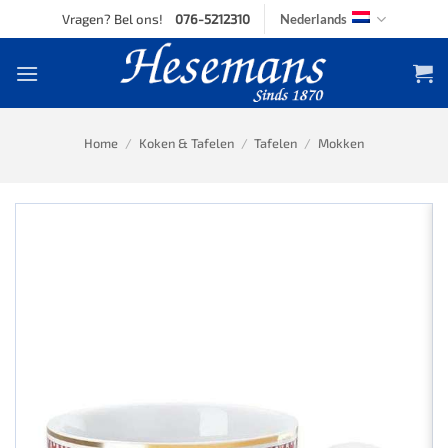
Skip
Vragen? Bel ons!
076-5212310
Nederlands
to
content
Home
/
Koken & Tafelen
/
Tafelen
/
Mokken