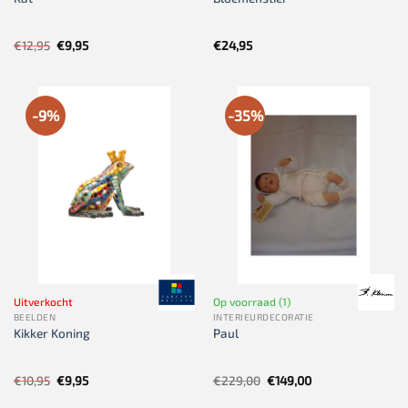
Oorspronkelijke
Huidige
€
12,95
€
9,95
€
24,95
prijs
prijs
was:
is:
€12,95.
€9,95.
-9%
-35%
Uitverkocht
Op voorraad (1)
BEELDEN
INTERIEURDECORATIE
Kikker Koning
Paul
Oorspronkelijke
Huidige
Oorspronkelijke
Huidige
€
10,95
€
9,95
€
229,00
€
149,00
prijs
prijs
prijs
prijs
was:
is:
was:
is: