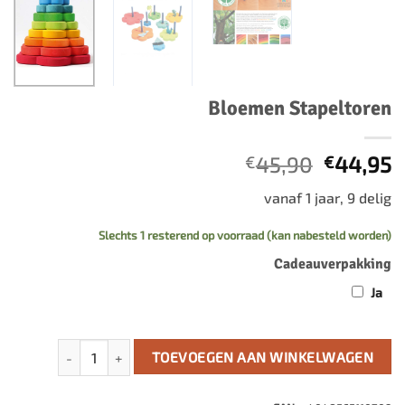
Bloemen Stapeltoren
Oorspro
H
45,90
44,95
€
€
prijs
p
vanaf 1 jaar, 9 delig
was:
is
€45,90.
€
Slechts 1 resterend op voorraad (kan nabesteld worden)
Cadeauverpakking
Ja
Bloemen Stapeltoren aantal
TOEVOEGEN AAN WINKELWAGEN