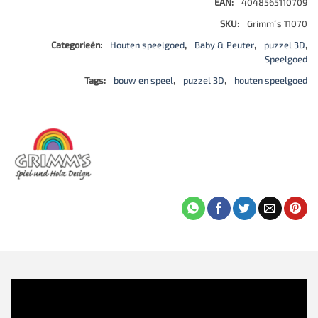
EAN:
4048565110709
SKU:
Grimm´s 11070
Categorieën:
Houten speelgoed
,
Baby & Peuter
,
puzzel 3D
,
Speelgoed
Tags:
bouw en speel
,
puzzel 3D
,
houten speelgoed