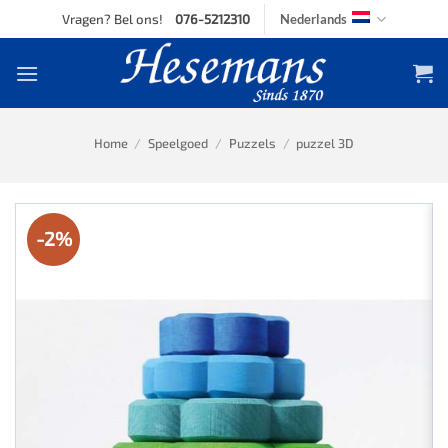
Skip
Vragen? Bel ons!
076-5212310
Nederlands
to
content
Home
/
Speelgoed
/
Puzzels
/
puzzel 3D
-2%