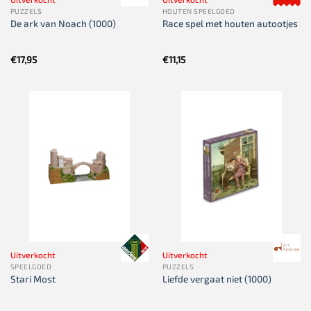
PUZZELS
HOUTEN SPEELGOED
De ark van Noach (1000)
Race spel met houten autootjes
€
17,95
€
11,15
Uitverkocht
Uitverkocht
SPEELGOED
PUZZELS
Stari Most
Liefde vergaat niet (1000)