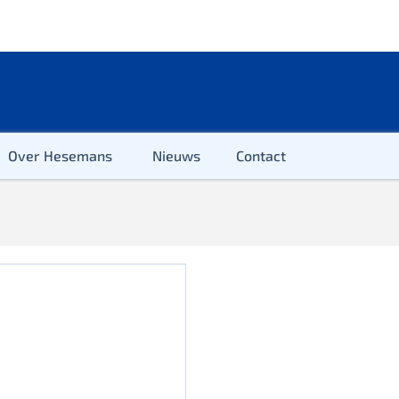
Over Hesemans
Nieuws
Contact
ter
r & Kleuter
euter