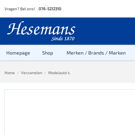
Skip
Vragen? Bel ons!
076-5212310
to
content
Homepage
Shop
Merken / Brands / Marken
Home
/
Verzamelen
/
Modelauto's
Baby
Peuter
Kleuter
Baby & Peu
Baby, Peute
Peuter & Kl