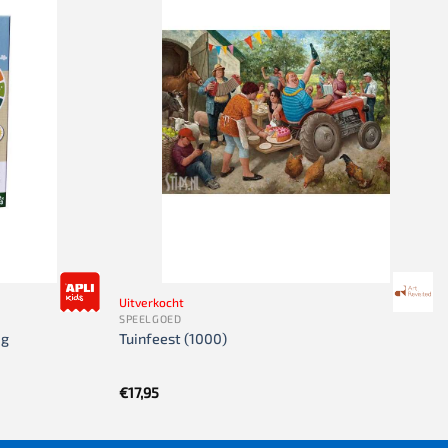
Uitverkocht
SPEELGOED
ig
Tuinfeest (1000)
€
17,95