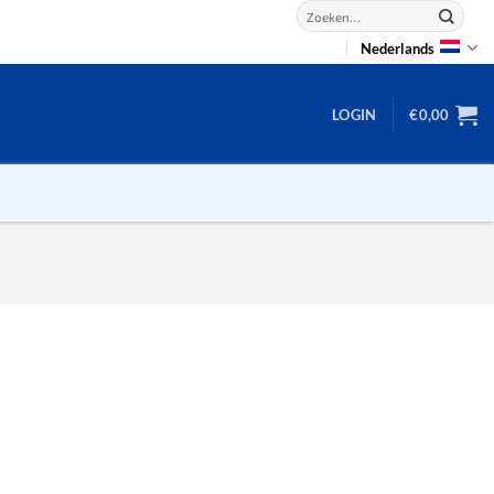
Zoeken
naar:
Nederlands
LOGIN
€
0,00
2D puzzels
3D puzzels
backgammon
2-100 stukjes
dammen
100 stukjes
dobbel
200 stukjes
domino
300 stukjes
mahjong