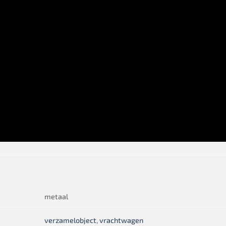
metaal
verzamelobject
,
vrachtwagen