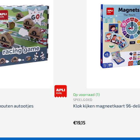
Op voorraad (1)
SPEELGOED
houten autootjes
Klok kijken magneetkaart 96-del
€
19,15