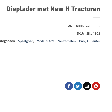
500 stukjes
Schaken
Dieplader met New H Tractoren
500 stukjes XL
654 stukjes
schaakbord
759 stukjes
schaakklok
EAN:
4006874018055
1000 stukjes
schaakset
SKU:
Siku 1805
1500 stukjes
schaakstukken
ategorieën:
Speelgoed
,
Modelauto's
,
Verzamelen
,
Baby & Peuter
2000 stukjes
3000 stukjes
5000 stukjes