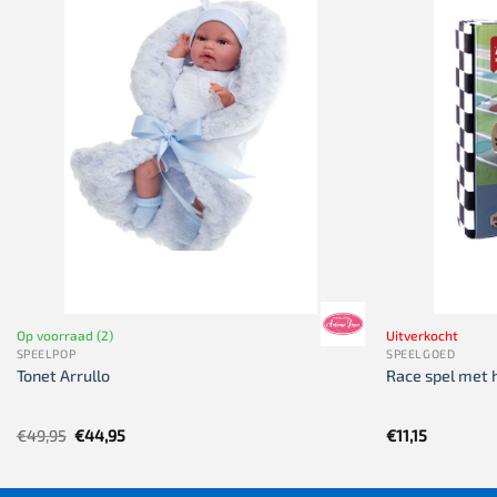
Op voorraad (2)
Uitverkocht
SPEELPOP
SPEELGOED
Tonet Arrullo
Race spel met 
Oorspronkelijke
Huidige
€
49,95
€
44,95
€
11,15
prijs
prijs
was:
is:
€49,95.
€44,95.