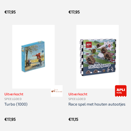
€
17,95
€
17,95
Uitverkocht
Uitverkocht
SPEELGOED
SPEELGOED
Turbo (1000)
Race spel met houten autootjes
€
17,95
€
11,15