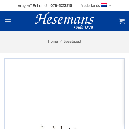
Skip
Vragen? Bel ons!
076-5212310
Nederlands
to
content
Home
/
Speelgoed