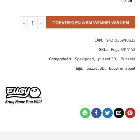
Ja
Eugy 3D Model: Wild Dier / Reuzenpanda aantal
TOEVOEGEN AAN WINKELWAGEN
EAN:
9421036940633
SKU:
Eugy 5314142
Categorieën:
Speelgoed
,
puzzel 3D
,
Puzzels
Tags:
puzzel 3D
,
bouw en speel