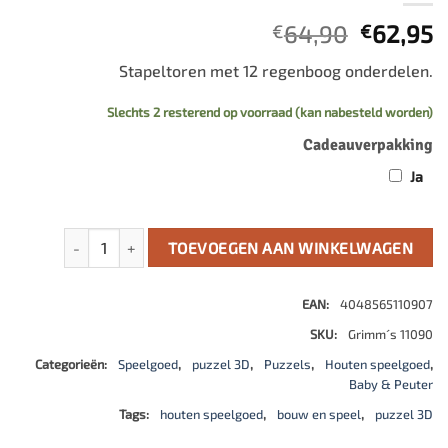
Oorspro
H
64,90
62,95
€
€
prijs
p
Stapeltoren met 12 regenboog onderdelen.
was:
is
€64,90.
€
Slechts 2 resterend op voorraad (kan nabesteld worden)
Cadeauverpakking
Ja
Geometrische stapeltoren groot aantal
TOEVOEGEN AAN WINKELWAGEN
EAN:
4048565110907
SKU:
Grimm´s 11090
Categorieën:
Speelgoed
,
puzzel 3D
,
Puzzels
,
Houten speelgoed
,
Baby & Peuter
Tags:
houten speelgoed
,
bouw en speel
,
puzzel 3D