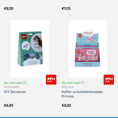
€
8,50
€
11,15
Op voorraad (1)
Op voorraad (1)
SPEELGOED
SPELLEN
Koffer activiteitenboekjes
DIY Danseres
Prinses
€
6,95
€
8,50