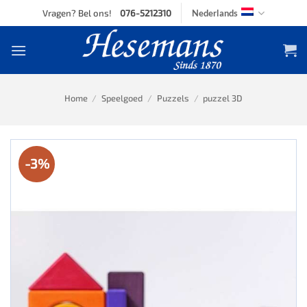
Skip
Vragen? Bel ons!
076-5212310
Nederlands
to
content
Home
/
Speelgoed
/
Puzzels
/
puzzel 3D
-3%