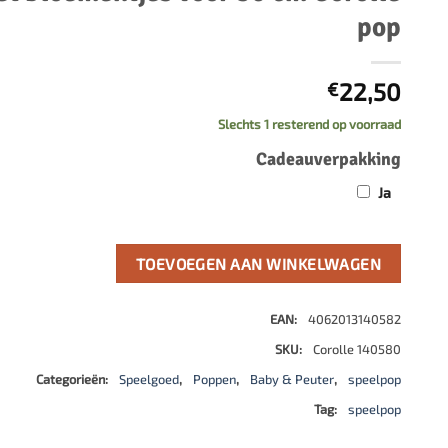
500 stukjes
pop
Schaken
500 stukjes XL
654 stukjes
schaakbord
22,50
€
759 stukjes
schaakklok
Slechts 1 resterend op voorraad
1000 stukjes
schaakset
Cadeauverpakking
1500 stukjes
schaakstukken
2000 stukjes
Ja
3000 stukjes
5000 stukjes
TOEVOEGEN AAN WINKELWAGEN
EAN:
4062013140582
SKU:
Corolle 140580
Categorieën:
Speelgoed
,
Poppen
,
Baby & Peuter
,
speelpop
Tag:
speelpop