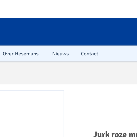
Over Hesemans
Nieuws
Contact
ter
r & Kleuter
euter
Jurk roze m