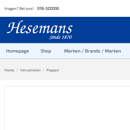
Skip
Vragen? Bel ons!
076-5212310
to
content
Homepage
Shop
Merken / Brands / Marken
Home
/
Verzamelen
/
Poppen
Baby
Peuter
Kleuter
Baby & Peu
Baby, Peute
Peuter & Kl