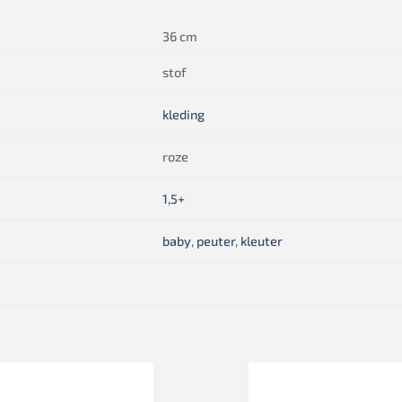
36 cm
stof
kleding
roze
1,5+
baby
,
peuter
,
kleuter