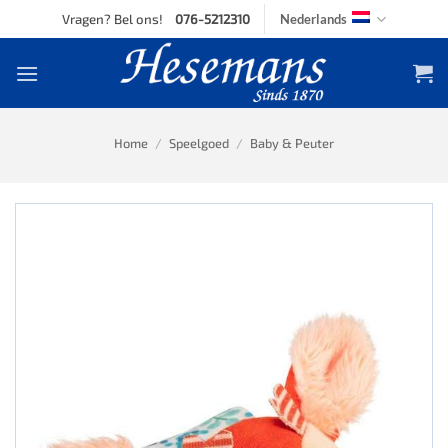
Skip
Vragen? Bel ons!
076-5212310
Nederlands
to
content
Home
/
Speelgoed
/
Baby & Peuter