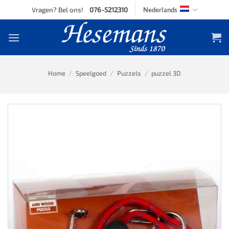
Skip
Vragen? Bel ons!
076-5212310
Nederlands
to
content
Home
/
Speelgoed
/
Puzzels
/
puzzel 3D