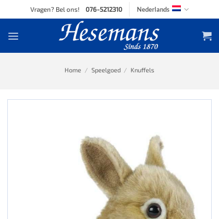
Skip
Vragen? Bel ons!
076-5212310
Nederlands
to
content
Home
/
Speelgoed
/
Knuffels