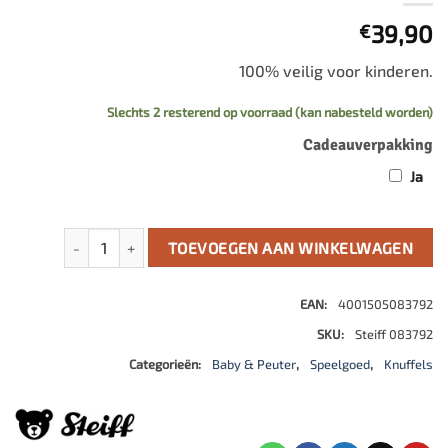
39,90
€
100% veilig voor kinderen.
Slechts 2 resterend op voorraad (kan nabesteld worden)
Cadeauverpakking
Ja
Oskar dalmatier aantal
TOEVOEGEN AAN WINKELWAGEN
EAN:
4001505083792
SKU:
Steiff 083792
Categorieën:
Baby & Peuter
,
Speelgoed
,
Knuffels