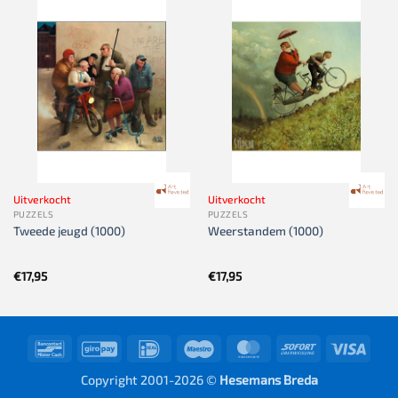
Uitverkocht
Uitverkocht
PUZZELS
PUZZELS
Tweede jeugd (1000)
Weerstandem (1000)
€
17,95
€
17,95
Bancontact
GiroPay
IDeal
Maestro
MasterCard
Sofort
Visa
Copyright 2001-2026 ©
Hesemans Breda