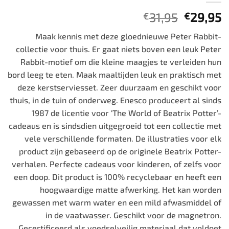
Oorspro
H
31,95
29,95
€
€
prijs
p
Maak kennis met deze gloednieuwe Peter Rabbit-
was:
is
collectie voor thuis. Er gaat niets boven een leuk Peter
€31,95.
€
Rabbit-motief om die kleine maagjes te verleiden hun
bord leeg te eten. Maak maaltijden leuk en praktisch met
deze kerstserviesset. Zeer duurzaam en geschikt voor
thuis, in de tuin of onderweg. Enesco produceert al sinds
1987 de licentie voor ‘The World of Beatrix Potter’-
cadeaus en is sindsdien uitgegroeid tot een collectie met
vele verschillende formaten. De illustraties voor elk
product zijn gebaseerd op de originele Beatrix Potter-
verhalen. Perfecte cadeaus voor kinderen, of zelfs voor
een doop. Dit product is 100% recyclebaar en heeft een
hoogwaardige matte afwerking. Het kan worden
gewassen met warm water en een mild afwasmiddel of
in de vaatwasser. Geschikt voor de magnetron.
Gecertificeerd als voedselveilig materiaal dat voldoet