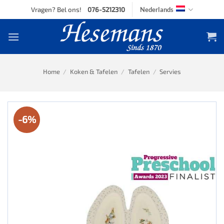
Skip
Vragen? Bel ons!
076-5212310
Nederlands
to
content
Home
/
Koken & Tafelen
/
Tafelen
/
Servies
-6%