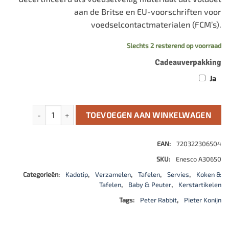
aan de Britse en EU-voorschriften voor
voedselcontactmaterialen (FCM’s).
Slechts 2 resterend op voorraad
Cadeauverpakking
Ja
Peter Rabbit kerst kinderservies aantal
TOEVOEGEN AAN WINKELWAGEN
EAN:
720322306504
SKU:
Enesco A30650
Categorieën:
Kadotip
,
Verzamelen
,
Tafelen
,
Servies
,
Koken &
Tafelen
,
Baby & Peuter
,
Kerstartikelen
Tags:
Peter Rabbit
,
Pieter Konijn