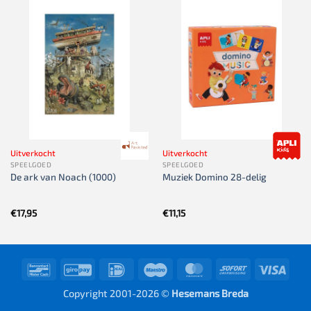
Uitverkocht
Uitverkocht
SPEELGOED
SPEELGOED
De ark van Noach (1000)
Muziek Domino 28-delig
€
17,95
€
11,15
Bancontact
GiroPay
IDeal
Maestro
MasterCard
Sofort
Visa
Copyright 2001-2026 ©
Hesemans Breda