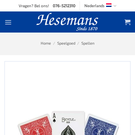
Skip
Vragen? Bel ons!
076-5212310
Nederlands
to
content
Home
/
Speelgoed
/
Spellen