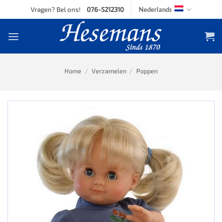
Skip
Vragen? Bel ons!
076-5212310
Nederlands
to
content
Home
/
Verzamelen
/
Poppen