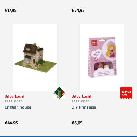
€
17,95
€
74,95
Uitverkocht
Uitverkocht
SPEELGOED
SPEELGOED
English house
DIY Prinsesje
€
44,95
€
6,95