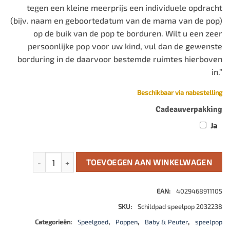
tegen een kleine meerprijs een individuele opdracht
(bijv. naam en geboortedatum van de mama van de pop)
op de buik van de pop te borduren. Wilt u een zeer
persoonlijke pop voor uw kind, vul dan de gewenste
borduring in de daarvoor bestemde ruimtes hierboven
in.”
Beschikbaar via nabestelling
Cadeauverpakking
Ja
Pop Schlummerle dino met slaapoogjes aantal
TOEVOEGEN AAN WINKELWAGEN
EAN:
4029468911105
SKU:
Schildpad speelpop 2032238
Categorieën:
Speelgoed
,
Poppen
,
Baby & Peuter
,
speelpop