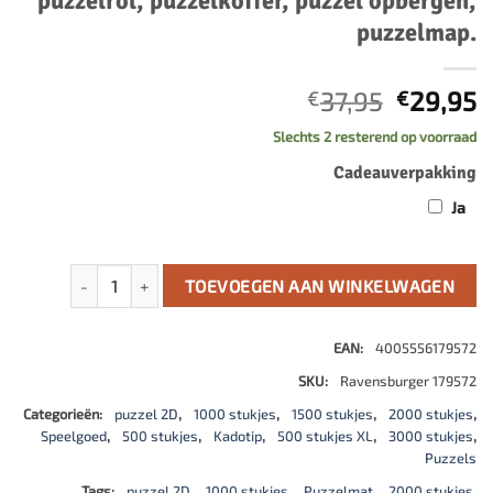
puzzelrol, puzzelkoffer, puzzel opbergen,
puzzelmap.
Oorspro
H
37,95
29,95
€
€
prijs
p
Slechts 2 resterend op voorraad
was:
is
Cadeauverpakking
€37,95.
€
Ja
Puzzelrol XXL (1000-3000), puzzelmat, puzzelrol, puzzelkof
TOEVOEGEN AAN WINKELWAGEN
EAN:
4005556179572
SKU:
Ravensburger 179572
Categorieën:
puzzel 2D
,
1000 stukjes
,
1500 stukjes
,
2000 stukjes
,
Speelgoed
,
500 stukjes
,
Kadotip
,
500 stukjes XL
,
3000 stukjes
,
Puzzels
Tags:
puzzel 2D
,
1000 stukjes
,
Puzzelmat
,
2000 stukjes
,