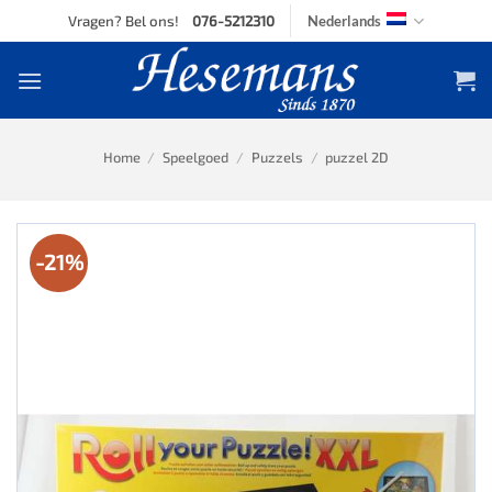
Skip
Vragen? Bel ons!
076-5212310
Nederlands
to
content
Home
/
Speelgoed
/
Puzzels
/
puzzel 2D
-21%