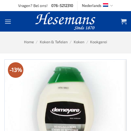
Skip
Vragen? Bel ons!
076-5212310
Nederlands
to
content
Home
/
Koken & Tafelen
/
Koken
/
Kookgerei
-13%