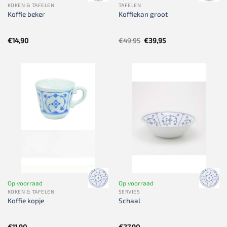
KOKEN & TAFELEN
TAFELEN
Koffie beker
Koffiekan groot
Oorspronkelijke
Huidige
€
14,90
€
49,95
€
39,95
prijs
prijs
was:
is:
€49,95.
€39,95.
Op voorraad
Op voorraad
KOKEN & TAFELEN
SERVIES
Koffie kopje
Schaal
€
11,90
€
27,90