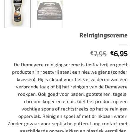
Reinigingscreme
Oorspr
H
7,95
6,95
€
€
prijs
p
De Demeyere reinigingscreme is fosfaatvrij en geeft
was:
is
producten in roestvrij staal een nieuwe glans (zonder
€7,95.
€
krassen). Hij is ideaal voor het verwijderen van een
verbrande laag of bij het reinigen van de Demeyere
rookpan. Ook goed voor baden, gootstenen, tegels,
chroom, koper en email. Giet het product op een
vochtige spons of rechtstreeks op het te reinigen
oppervlak. Reinig en spoel af met drinkbaar water.
Zonder gevaar voor septische putten. Lang contact met
geschilderde oppervlakken en plastiek vermijden.