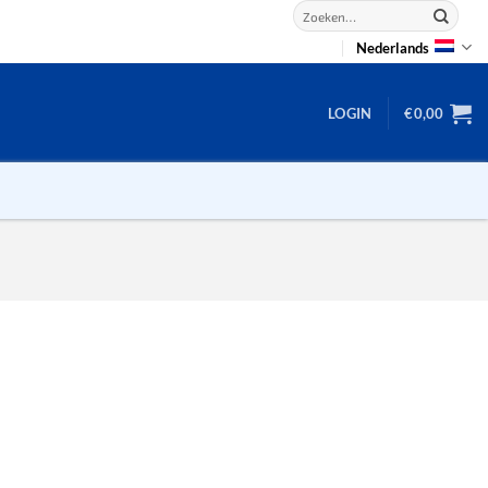
Zoeken
naar:
Nederlands
LOGIN
€
0,00
2D puzzels
3D puzzels
backgammon
2-100 stukjes
dammen
100 stukjes
dobbel
200 stukjes
domino
300 stukjes
mahjong