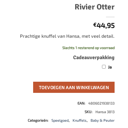
500 stukjes
Rivier Otter
Schaken
500 stukjes XL
654 stukjes
schaakbord
44,95
€
759 stukjes
schaakklok
Prachtige knuffel van Hansa, met veel detail.
1000 stukjes
schaakset
1500 stukjes
schaakstukken
Slechts 1 resterend op voorraad
2000 stukjes
Cadeauverpakking
3000 stukjes
Ja
5000 stukjes
TOEVOEGEN AAN WINKELWAGEN
EAN:
4806021938133
SKU:
Hansa 3813
Categorieën:
Speelgoed
,
Knuffels
,
Baby & Peuter