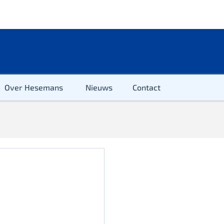
Over Hesemans
Nieuws
Contact
ter
r & Kleuter
euter