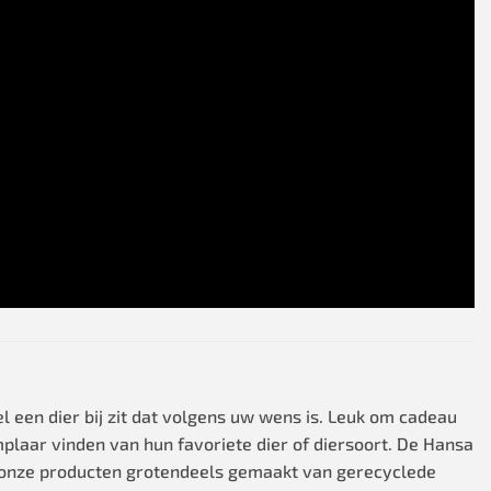
 een dier bij zit dat volgens uw wens is. Leuk om cadeau
mplaar vinden van hun favoriete dier of diersoort. De Hansa
 onze producten grotendeels gemaakt van gerecyclede