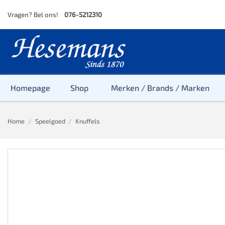
Skip
Vragen? Bel ons!
076-5212310
to
content
Homepage
Shop
Merken / Brands / Marken
Home
/
Speelgoed
/
Knuffels
Baby
Peuter
Kleuter
Baby & Peu
Baby, Peute
Peuter & Kl