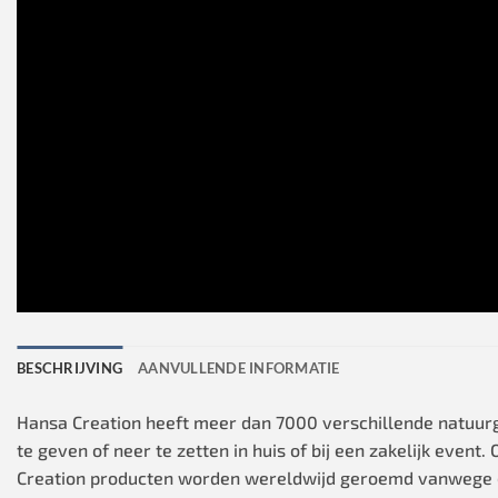
BESCHRIJVING
AANVULLENDE INFORMATIE
Hansa Creation heeft meer dan 7000 verschillende natuurget
te geven of neer te zetten in huis of bij een zakelijk even
Creation producten worden wereldwijd geroemd vanwege d