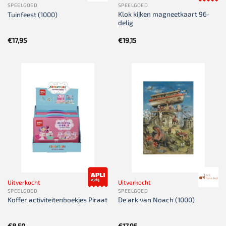
SPEELGOED
SPEELGOED
Klok kijken magneetkaart 96-
Tuinfeest (1000)
delig
€
17,95
€
19,15
Uitverkocht
Uitverkocht
SPEELGOED
SPEELGOED
Koffer activiteitenboekjes Piraat
De ark van Noach (1000)
€
8,50
€
17,95