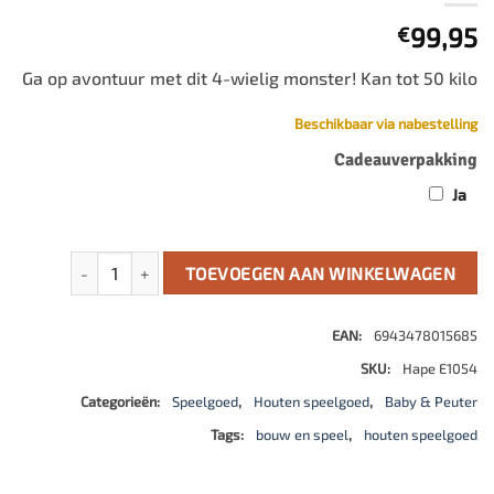
99,95
€
Ga op avontuur met dit 4-wielig monster! Kan tot 50 kilo
Beschikbaar via nabestelling
Cadeauverpakking
Ja
Vierwieler aantal
TOEVOEGEN AAN WINKELWAGEN
EAN:
6943478015685
SKU:
Hape E1054
Categorieën:
Speelgoed
,
Houten speelgoed
,
Baby & Peuter
Tags:
bouw en speel
,
houten speelgoed