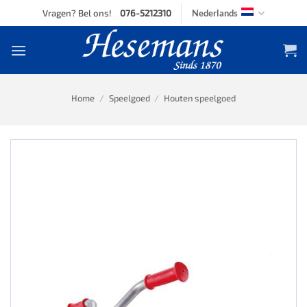
Skip
Vragen? Bel ons!
076-5212310
Nederlands
to
content
Home
/
Speelgoed
/
Houten speelgoed