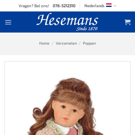
Skip
Vragen? Bel ons!
076-5212310
Nederlands
to
content
Home
/
Verzamelen
/
Poppen