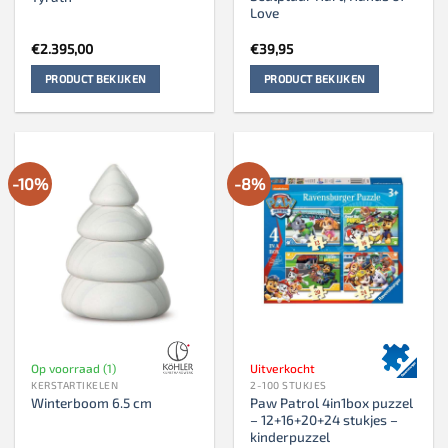
Love
€
2.395,00
€
39,95
PRODUCT BEKIJKEN
PRODUCT BEKIJKEN
-10%
-8%
Op voorraad (1)
Uitverkocht
KERSTARTIKELEN
2-100 STUKJES
Paw Patrol 4in1box puzzel
Winterboom 6.5 cm
– 12+16+20+24 stukjes –
kinderpuzzel