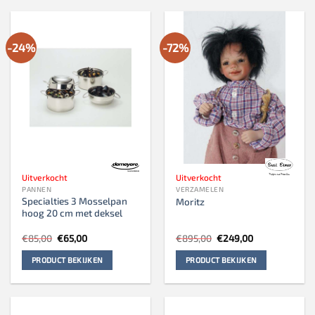
-24%
-72%
Uitverkocht
Uitverkocht
PANNEN
VERZAMELEN
Specialties 3 Mosselpan
Moritz
hoog 20 cm met deksel
Oorspronkelijke
Huidige
Oorspronkelijke
Huidige
€
85,00
€
65,00
€
895,00
€
249,00
prijs
prijs
prijs
prijs
was:
is:
was:
is:
PRODUCT BEKIJKEN
PRODUCT BEKIJKEN
€85,00.
€65,00.
€895,00.
€249,00.