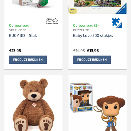
Op voorraad
Op voorraad (2)
SPEELGOED
PUZZEL 2D
EUGY 3D – Slak
Baby Love 500 stukjes
Oorspronkelijke
Huidige
€
13,95
€
14,95
€
13,95
prijs
prijs
was:
is:
PRODUCT BEKIJKEN
PRODUCT BEKIJKEN
€14,95.
€13,95.