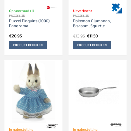
Op voorraad (1)
Uitverkocht
PUZZEL 2D
PUZZEL 2D
Puzzel Pinquins (1000)
Pokemon Glumanda,
Panorama
Bisasam, Squirtle
Oorspronkelijke
Huidige
€
20,95
€
13,95
€
11,50
prijs
prijs
was:
is:
PRODUCT BEKIJKEN
PRODUCT BEKIJKEN
€13,95.
€11,50.
In nabestelling
In nabestelling