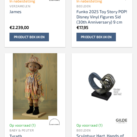
In nabestelling
In nabestelling
VERZAMELEN
BEELDEN
Funko 2025 Toy Story POP!
James
Disney Vinyl Figures Sid
(30th Anniversary) 9 cm
€
2.239,00
€
17,95
PRODUCT BEKIJKEN
PRODUCT BEKIJKEN
Op voorraad (1)
Op voorraad (1)
BABY & PEUTER
BEELDEN
Sculptuur Hart, Hands of
Tyrath