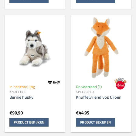
€18,95.
€16,95.
In nabestelling
Op voorraad (1)
KNUFFELS
SPEELGOED
Bernie husky
Knuffelvriend vos Groen
€
99,90
€
44,95
PRODUCT BEKIJKEN
PRODUCT BEKIJKEN