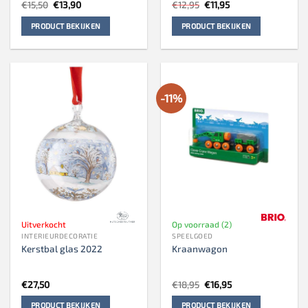
Oorspronkelijke
Huidige
Oorspronkelijke
Huidige
€
15,50
€
13,90
€
12,95
€
11,95
prijs
prijs
prijs
prijs
was:
is:
was:
is:
PRODUCT BEKIJKEN
PRODUCT BEKIJKEN
€15,50.
€13,90.
€12,95.
€11,95.
-11%
Uitverkocht
Op voorraad (2)
INTERIEURDECORATIE
SPEELGOED
Kerstbal glas 2022
Kraanwagon
Oorspronkelijke
Huidige
€
27,50
€
18,95
€
16,95
prijs
prijs
was:
is:
PRODUCT BEKIJKEN
PRODUCT BEKIJKEN