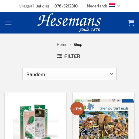
Skip
Vragen? Bel ons!
076-5212310
Nederlands
to
content
Home
/
Shop
FILTER
-7%