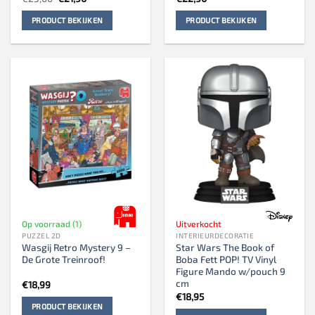
prijs
prijs
was:
is:
PRODUCT BEKIJKEN
PRODUCT BEKIJKEN
€23,00.
€21,90.
Op voorraad (1)
Uitverkocht
PUZZEL 2D
INTERIEURDECORATIE
Wasgij Retro Mystery 9 –
Star Wars The Book of
De Grote Treinroof!
Boba Fett POP! TV Vinyl
Figure Mando w/pouch 9
cm
€
18,99
€
18,95
PRODUCT BEKIJKEN