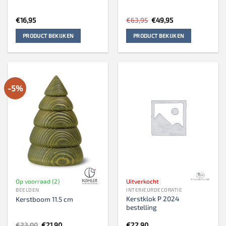
Oorspronkelijke
Huidige
€
16,95
€
63,95
€
49,95
prijs
prijs
was:
is:
PRODUCT BEKIJKEN
PRODUCT BEKIJKEN
€63,95.
€49,95.
-5%
Op voorraad (2)
Uitverkocht
BEELDEN
INTERIEURDECORATIE
Kerstklok P 2024
Kerstboom 11.5 cm
bestelling
Oorspronkelijke
Huidige
€
23,00
€
21,90
€
22,90