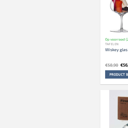
Op voorraad (
TAFELEN
Wiskey glas
Oors
€
58,90
€
56
prij
was
PRODUCT B
€58