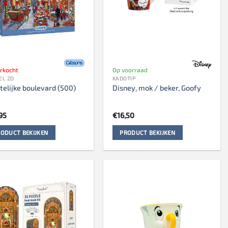
erkocht
Op voorraad
EL 2D
KADOTIP
telijke boulevard (500)
Disney, mok / beker, Goofy
95
€
16,50
ODUCT BEKIJKEN
PRODUCT BEKIJKEN