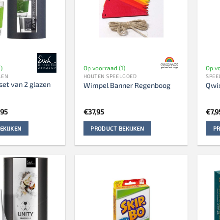
)
Op voorraad (1)
Op v
LEN
HOUTEN SPEELGOED
SPEE
set van 2 glazen
Wimpel Banner Regenboog
Qwi
pronkelijke
Huidige
,95
€
37,95
€
7,9
s
prijs
:
is:
EKIJKEN
PRODUCT BEKIJKEN
PR
95.
€29,95.