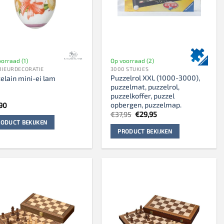
orraad (1)
Op voorraad (2)
RIEURDECORATIE
3000 STUKJES
Puzzelrol XXL (1000-3000),
elain mini-ei lam
puzzelmat, puzzelrol,
puzzelkoffer, puzzel
opbergen, puzzelmap.
,90
Oorspronkelijke
Huidige
€
37,95
€
29,95
prijs
prijs
ODUCT BEKIJKEN
was:
is:
PRODUCT BEKIJKEN
€37,95.
€29,95.