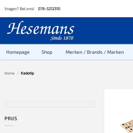
Skip
Vragen? Bel ons!
076-5212310
to
content
Homepage
Shop
Merken / Brands / Marken
Home
/
Kadotip
PRIJS