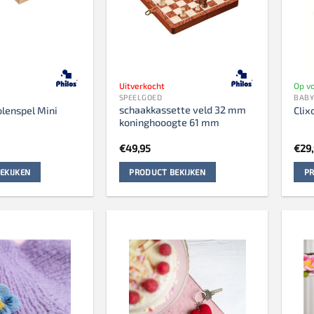
Uitverkocht
Op v
SPEELGOED
BABY
schaakkassette veld 32 mm
lenspel Mini
Clix
koninghooogte 61 mm
€
49,95
€
29
EKIJKEN
PRODUCT BEKIJKEN
PR