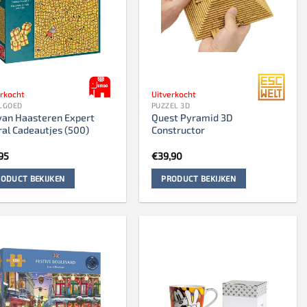
erkocht
Uitverkocht
LGOED
PUZZEL 3D
van Haasteren Expert
Quest Pyramid 3D
al Cadeautjes (500)
Constructor
95
€
39,90
ODUCT BEKIJKEN
PRODUCT BEKIJKEN