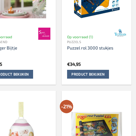
oorraad
Op voorraad (1)
GEND
PUZZELS
er Bijtje
Puzzel rol 3000 stukjes
95
€
34,95
ODUCT BEKIJKEN
PRODUCT BEKIJKEN
-21%