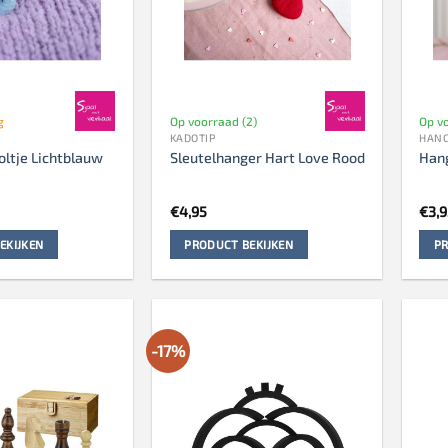
g
Op voorraad (2)
Op v
KADOTIP
HAN
ltje Lichtblauw
Sleutelhanger Hart Love Rood
Hang
€
4,95
€
3,
EKIJKEN
PRODUCT BEKIJKEN
PR
-17%