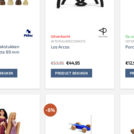
Uitverkocht
Op vo
INTERIEURDECORATIE
INTE
akstukken
Los Arcos
Porc
gte 89 mm
Oorspronkelijke
Huidige
€
53,95
€
44,95
€
12
prijs
prijs
was:
is:
EKIJKEN
PRODUCT BEKIJKEN
PR
€53,95.
€44,95.
-8%