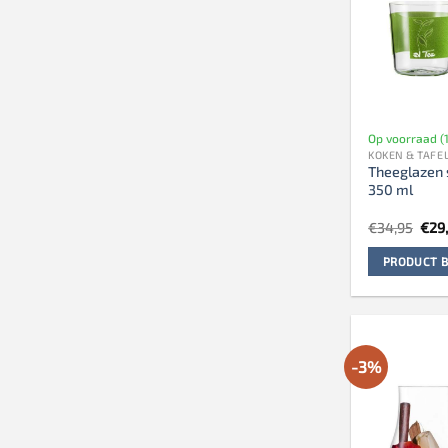
Op voorraad (1
KOKEN & TAFE
Theeglazen 
350 ml
Oors
€
34,95
€
29
prij
was
PRODUCT B
€34,
-3%