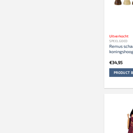
Uitverkocht
SPEELGOED
Remus scha
koningshoo
€
34,95
PRODUCT B