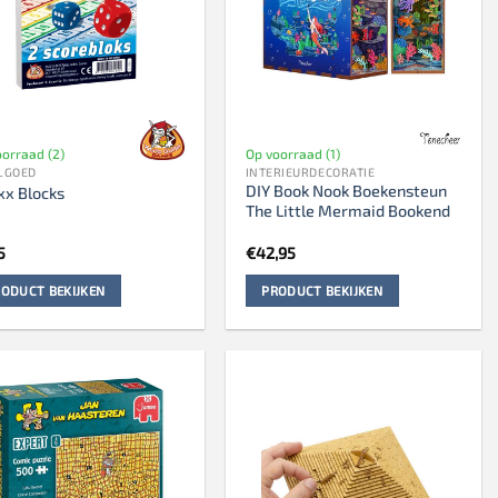
oorraad (2)
Op voorraad (1)
LGOED
INTERIEURDECORATIE
DIY Book Nook Boekensteun
xx Blocks
The Little Mermaid Bookend
5
€
42,95
ODUCT BEKIJKEN
PRODUCT BEKIJKEN