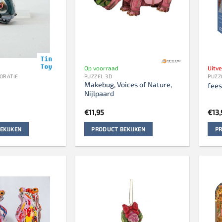
Op voorraad
Uitv
ORATIE
PUZZEL 3D
PUZZ
Makebug, Voices of Nature,
fees
Nijlpaard
€
11,95
€
13,
EKIJKEN
PRODUCT BEKIJKEN
PR