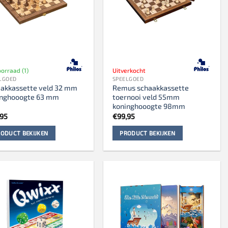
orraad (1)
Uitverkocht
LGOED
SPEELGOED
aakkassette veld 32 mm
Remus schaakkassette
inghooogte 63 mm
toernooi veld 55mm
koninghooogte 98mm
,95
€
99,95
ODUCT BEKIJKEN
PRODUCT BEKIJKEN