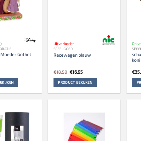
)
Uitverkocht
Op vo
ORATIE
SPEELGOED
SPEE
 Moeder Gothel
sch
Racewagen blauw
kon
Oorspronkelijke
Huidige
€
18,50
€
16,95
€
35
prijs
prijs
was:
is:
EKIJKEN
PRODUCT BEKIJKEN
PR
€18,50.
€16,95.