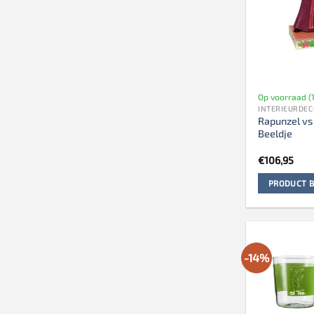
Op voorraad (1
INTERIEURDEC
Rapunzel vs
Beeldje
€
106,95
PRODUCT B
-14%